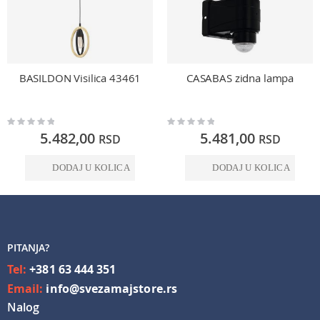
BASILDON Visilica 43461
CASABAS zidna lampa
Rating:
Rating:
0%
0%
5.482,00
5.481,00
RSD
RSD
DODAJ U KOLICA
DODAJ U KOLICA
PITANJA?
Tel:
+381 63 444 351
Email:
info@svezamajstore.rs
Nalog