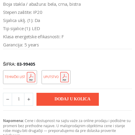
Boja stakla / abažura: bela, crna, bistra
Stepen zaštite: IP20
Sijalica uklj. (1): Da
Tip sijalice (1): LED
Klasa energetske efikasnosti: F
Garancija: 5 years
ŠIFRA
03-99405
TEHNIČKI LIST
UPUTSTVO
DODAJ U KOLICA
Napomena:
Cene i dostupnost na sajtu važe za online prodaju i podložne su
promeni bez prethodne najave. U maloprodajnim objektima cene i stanje
robe mogu biti drugačiji — preporučujemo da pre dolaska proverite