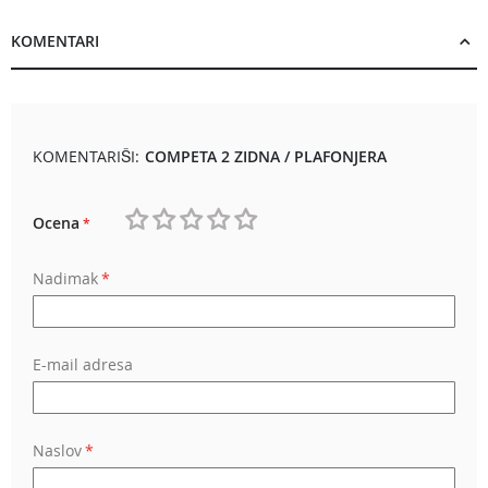
KOMENTARI
KOMENTARIŠI:
COMPETA 2 ZIDNA / PLAFONJERA
Ocena
1
2
3
4
5
Nadimak
star
stars
stars
stars
stars
E-mail adresa
Naslov