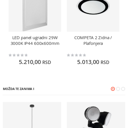
LED panel ugradni 29W
COMPETA 2 Zidna /
3000K IP44 600x600mm
Plafonjera
Rating:
Rating:
Ra
0%
0%
0
5.210,00
5.013,00
RSD
RSD
MOŽDA TE ZANIMA I