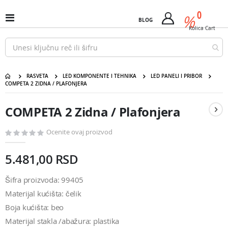
Pređi
predm
0
na
%
Uključi
BLOG
Cart
sadržaj
/
Kolica
Cart
isključi
Nav
RASVETA
LED KOMPONENTE I TEHNIKA
LED PANELI I PRIBOR
COMPETA 2 ZIDNA / PLAFONJERA
COMPETA 2 Zidna / Plafonjera
Pređite
Pređite
na
na
COMPETA 2 Zidna / Plafonjera
kraj
početak
galerije
galerije
slika
slika
Ocenite ovaj proizvod
5.481,00 RSD
Šifra proizvoda: 99405
Materijal kućišta: čelik
Boja kućišta: beo
Materijal stakla /abažura: plastika